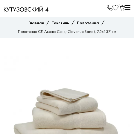
/
/
/
Главная
Текстиль
Полотенца
Полотенце СЛ Авеню Сэнд (Clavenue Sand), 75x137 см