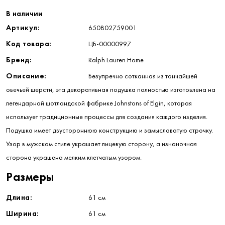
В наличии
Артикул:
650802759001
Код товара:
ЦБ-00000997
Бренд:
Ralph Lauren Home
Описание:
Безупречно сотканная из тончайшей
овечьей шерсти, эта декоративная подушка полностью изготовлена ​​на
легендарной шотландской фабрике Johnstons of Elgin, которая
использует традиционные процессы для создания каждого изделия.
Подушка имеет двустороннюю конструкцию и замысловатую строчку.
Узор в мужском стиле украшает лицевую сторону, а изнаночная
сторона украшена мелким клетчатым узором.
Размеры
Длина:
61 см
Ширина:
61 см