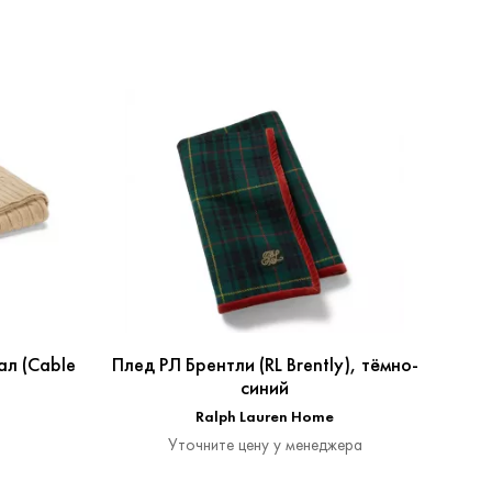
л (Cable
Плед РЛ Брентли (RL Brently), тёмно-
Плед 
)
синий
Ralph Lauren Home
Уточните цену у менеджера