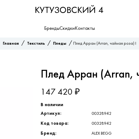
Бренды
Скидки
Контакты
/
/
/
Главная
Текстиль
Пледы
Плед Арран (Arran, чайная роза) I
Плед Арран (Arran, ч
147 420 ₽
В наличии
Артикул:
00328942
Код товара:
00328942
Бренд:
ALEX BEGG