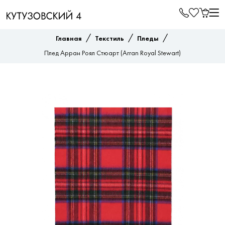
/
/
/
Главная
Текстиль
Пледы
Плед Арран Роял Стюарт (Arran Royal Stewart)