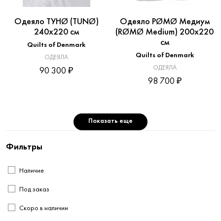
Одеяло ТУНØ (TUNØ)
Одеяло РØМØ Медиум
240x220 см
(RØMØ Medium) 200x220
см
Quilts of Denmark
Quilts of Denmark
ОДЕЯЛА
ОДЕЯЛА
90 300 ₽
98 700 ₽
Показать еще
Фильтры
Наличие
Под заказ
Скоро в наличии