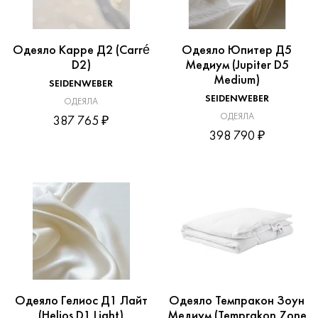
Одеяло Карре Д2 (Carré
Одеяло Юпитер Д5
D2)
Медиум (Jupiter D5
Medium)
SEIDENWEBER
SEIDENWEBER
ОДЕЯЛА
ОДЕЯЛА
387 765 ₽
398 790 ₽
Одеяло Гелиос Д1 Лайт
Одеяло Темпракон Зоун
(Helios D1 Light)
Медиум (Temprakon Zone