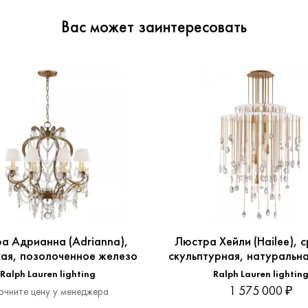
Вас может заинтересовать
а Адрианна (Adrianna),
Люстра Хейли (Hailee), с
ая, позолоченное железо
скульптурная, натуральна
Ralph Lauren lighting
Ralph Lauren lightin
1 575 000 ₽
очните цену у менеджера