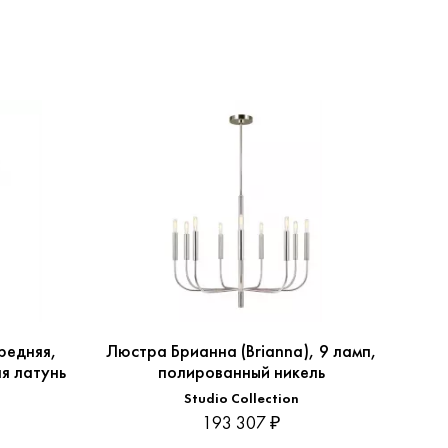
редняя,
Люстра Брианна (Brianna), 9 ламп,
Люст
я латунь
полированный никель
g
Studio Collection
193 307 ₽