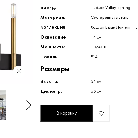
Бренд:
Hudson Valley Lighting
Материал:
Состаренная латунь
Коллекция:
Хадсон Вэлли Лайтинг (Hud
Основание:
14 см
Мощность:
10/40 Вт
Цоколь:
E14
Размеры
Высота:
56 см
Диаметр:
60 см
В корзину