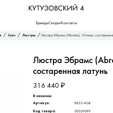
Бренды
Скидки
Контакты
/
/
/
я
Свет
Люстры
Люстра Эбрамс (Abrams), 10 ламп, состаренна
Люстра Эбрамс (Abr
состаренная латунь
316 440 ₽
В наличии
Артикул:
8825-AGB
Код товара:
00329099