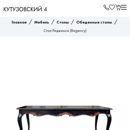
/
/
/
/
Главная
Мебель
Столы
Обеденные столы
Стол Ридженси (Regency)