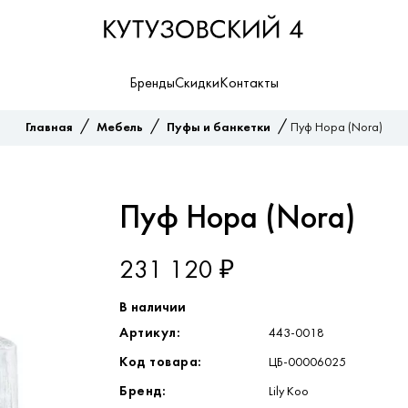
Бренды
Скидки
Контакты
/
/
/
Главная
Мебель
Пуфы и банкетки
Пуф Нора (Nora)
Пуф Нора (Nora)
231 120 ₽
В наличии
Артикул:
443-0018
Код товара:
ЦБ-00006025
Бренд:
Lily Koo