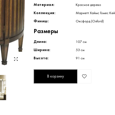
Материал:
Красное дерево
Коллекция:
Мариетт Хаймс Гомес Кей
Финиш:
Оксфорд (Oxford)
Размеры
Длина:
107 см
Ширина:
53 см
Высота:
91 см
В корзину