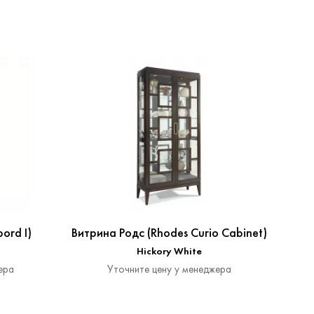
ord I)
Витрина Родс (Rhodes Curio Cabinet)
Э
(
Hickory White
ера
Уточните цену у менеджера