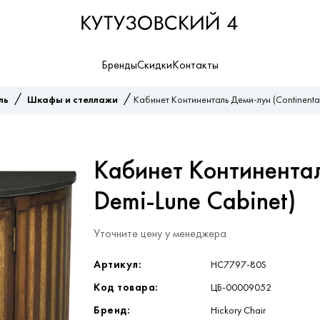
Бренды
Скидки
Контакты
/
/
ль
Шкафы и стеллажи
Кабинет Континенталь Деми-лун (Continental
Кабинет Континентал
Demi-Lune Cabinet)
Уточните цену у менеджера
Артикул:
HC7797-80S
Код товара:
ЦБ-00009052
Бренд:
Hickory Chair