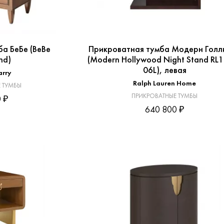
а БеБе (BeBe
Прикроватная тумба Модерн Голл
nd)
(Modern Hollywood Night Stand RL
06L), левая
arry
Ralph Lauren Home
 ТУМБЫ
ПРИКРОВАТНЫЕ ТУМБЫ
 ₽
640 800 ₽