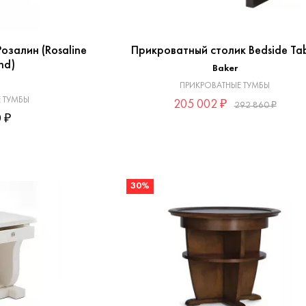
озалин (Rosaline
Прикроватный столик Bedside Ta
nd)
Baker
ПРИКРОВАТНЫЕ ТУМБЫ
 ТУМБЫ
205 002 ₽
292 860 ₽
 ₽
30%