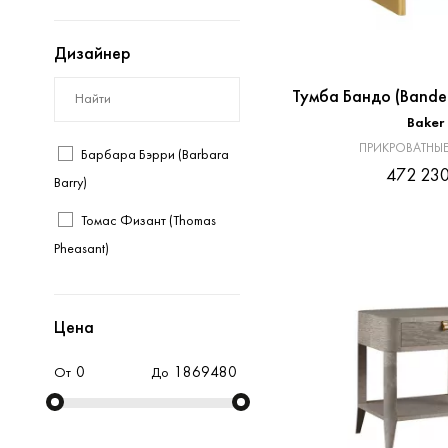
Ralph Lauren Home
Theodore Alexander
Дизайнер
Тумба Бандо (Bande
Baker
ПРИКРОВАТНЫЕ
Барбара Бэрри (Barbara
472 230
Barry)
Томас Физант (Thomas
Pheasant)
Цена
От
До