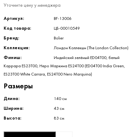
Уточните цену у менеджера
Артикул:
BF-13006
Код товара:
ЦБ-00010549
Бренд:
Bolier
Коллекция:
Лондон Коллекшн (The London Collection)
Финиш:
Индийский зелёный ED04T00, белый
Каррара ES23T00, Неро Маркина ES24T00 (ED04T00 India Green,
ES23T00 White Carrara, ES24T00 Nero Marquina)
Размеры
Длина:
140 см
Ширина:
43 см
Высота:
83 см