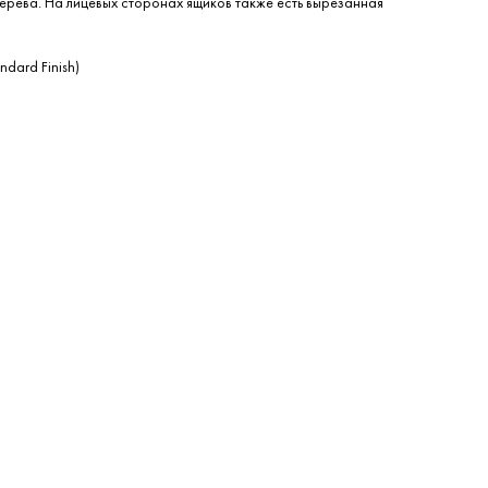
дерева. На лицевых сторонах ящиков также есть вырезанная
dard Finish)