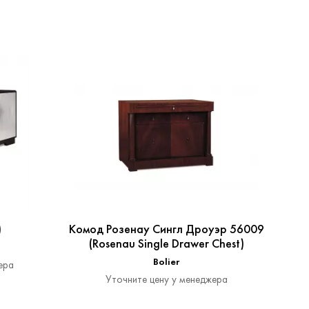
)
Комод Розенау Сингл Дроуэр 56009
К
(Rosenau Single Drawer Chest)
Bolier
ера
Уточните цену у менеджера