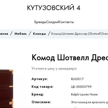
Бренды
Скидки
Контакты
/
/
/
авная
Мебель
Комоды
Комод Шотвелл Дрессер (Shotwell Dress
Комод Шотвелл Дресс
Уточните цену у менеджера
Артикул:
RL60017
Код товара:
ЦБ-00005799
Бренд:
Ralph Lauren Home
Описание:
Этот комод из красного д