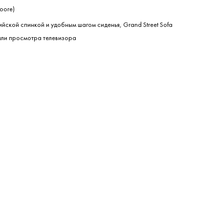
oore)
йской спинкой и удобным шагом сиденья, Grand Street Sofa
или просмотра телевизора