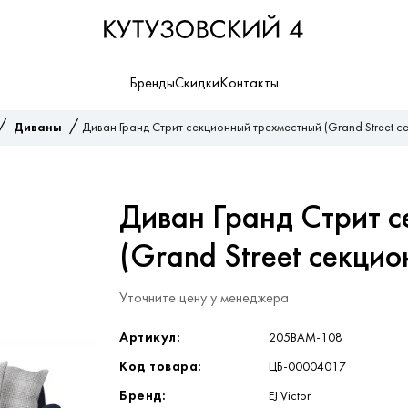
Бренды
Скидки
Контакты
/
/
Диваны
Диван Гранд Стрит секционный трехместный (Grand Street с
Диван Гранд Стрит 
(Grand Street секци
Уточните цену у менеджера
Артикул:
205BAM-108
Код товара:
ЦБ-00004017
Бренд:
EJ Victor