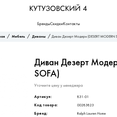
Бренды
Скидки
Контакты
/
/
/
ная
Мебель
Диваны
Диван Дезерт Модерн (DESERT MODERN 
Диван Дезерт Моде
SOFA)
Уточните цену у менеджера
Артикул:
831-01
Код товара:
00283823
Бренд:
Ralph Lauren Home