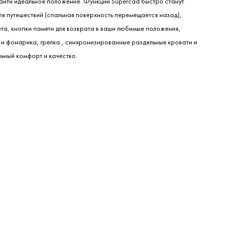
айти идеальное положение. Функции Supercad быстро станут
ля путешествий (спальная поверхность перемещается назад),
та, кнопки памяти для возврата в ваши любимые положения,
в и фонарика, грелка , синхронизированные раздельные кровати и
ельный комфорт и качество.