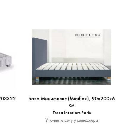
203X22
База Минифлекс (Miniflex), 90x200x6
Э
см
Treca Interiors Paris
Уточните цену у менеджера