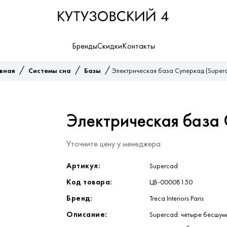
Бренды
Скидки
Контакты
/
/
/
авная
Системы сна
Базы
Электрическая база Суперкад (Super
Электрическая база 
Уточните цену у менеджера
Артикул:
Supercad
Код товара:
ЦБ-00008150
Бренд:
Treca Interiors Paris
Описание:
Supercad: четыре бесшум