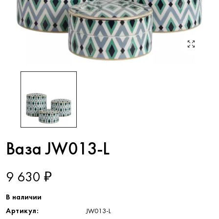
Ваза JW013-L
9 630 ₽
В наличии
Артикул:
JW013-L