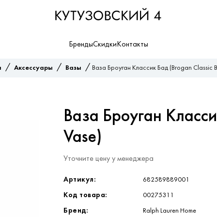
Бренды
Скидки
Контакты
/
/
/
я
Аксессуары
Вазы
Ваза Броуган Классик Бад (Brogan Classic 
Ваза Броуган Классик
Vase)
Уточните цену у менеджера
Артикул:
682589889001
Код товара:
00275311
Бренд:
Ralph Lauren Home