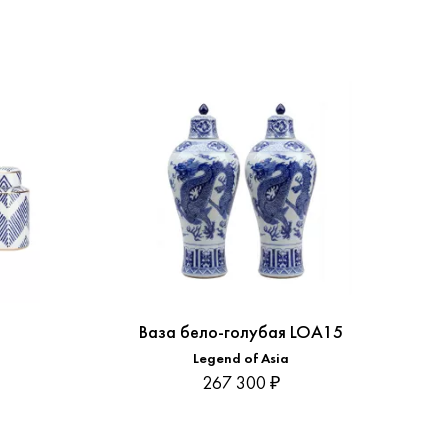
Ваза бело-голубая LOA15
Ваз
Джар (
Legend of Asia
267 300 ₽