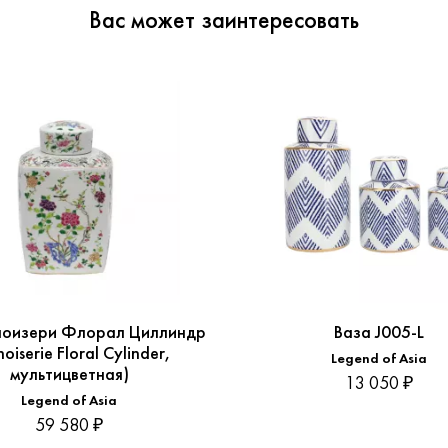
Вас может заинтересовать
ноизери Флорал Циллиндр
Ваза J005-L
noiserie Floral Cylinder,
Legend of Asia
мультицветная)
13 050 ₽
Legend of Asia
59 580 ₽