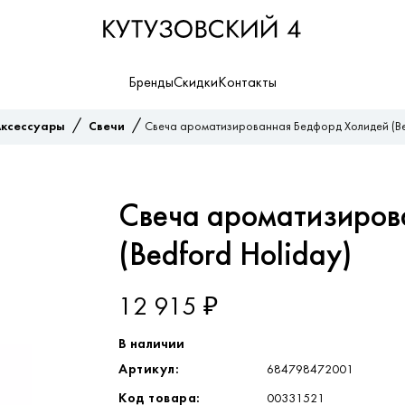
Бренды
Скидки
Контакты
/
/
ксессуары
Свечи
Свеча ароматизированная Бедфорд Холидей (Be
Свеча ароматизиров
(Bedford Holiday)
12 915 ₽
В наличии
Артикул:
684798472001
Код товара:
00331521