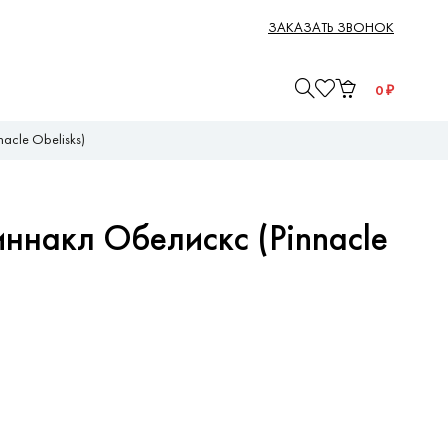
ЗАКАЗАТЬ ЗВОНОК
0
₽
acle Obelisks)
иннакл Обелискс (Pinnacle