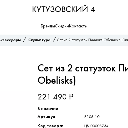
Бренды
Скидки
Контакты
/
/
Аксессуары
Скульптура
Сет из 2 статуэток Пиннакл Обелискс (Pinn
Сет из 2 статуэток П
Obelisks)
221 490 ₽
В наличии
Артикул:
8106-10
Код товара:
ЦБ-00003734