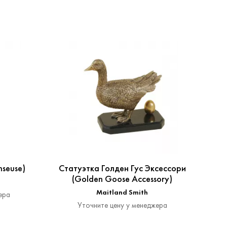
nseuse)
Статуэтка Голден Гус Эксессори
Стат
(Golden Goose Accessory)
Maitland Smith
ера
Уточните цену у менеджера