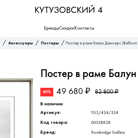
Бренды
Скидки
Контакты
/
/
/
я
Аксессуары
Постеры
Постер в раме Балун Дансерс (Balloon
Постер в раме Балун 
49 680 ₽
82 800 ₽
40%
В наличии
Артикул:
TG2/424/324
Код товара:
00328828
Бренд:
Trowbridge Gallery