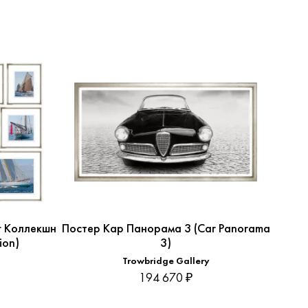
г Коллекшн
Постер Кар Панорама 3 (Car Panorama
Посте
ion)
3)
S/62
Trowbridge Gallery
194 670 ₽