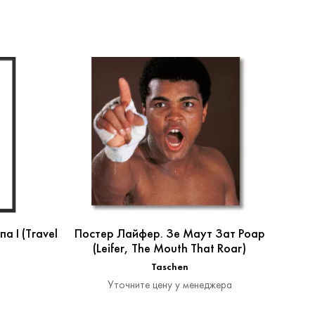
а I (Travel
Постер Лайфер. Зе Маут Зат Роар
Сет 
(Leifer, The Mouth That Roar)
Колл
Taschen
Уточните цену у менеджера