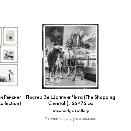
н Рейсинг
Постер Зе Шоппинг Чита (The Shopping
Пост
ollection)
Cheetah), 66×76 см
Trowbridge Gallery
Уточните цену у менеджера