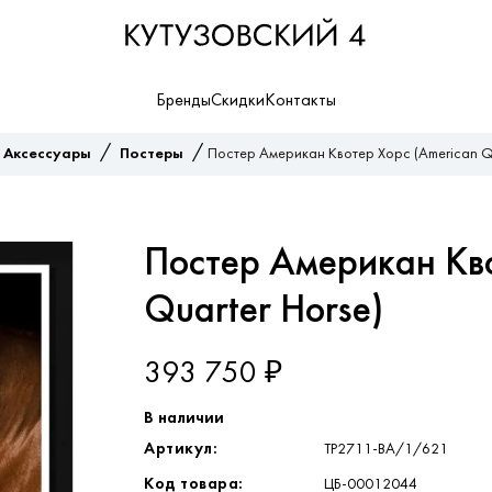
Бренды
Скидки
Контакты
/
/
/
Аксессуары
Постеры
Постер Американ Квотер Хорс (American Qu
Постер Американ Кво
Quarter Horse)
393 750 ₽
В наличии
Артикул:
TP2711-BA/1/621
Код товара:
ЦБ-00012044