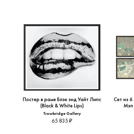
Постер в раме Блэк энд Уайт Липс
Сет из 6
(Black & White Lips)
Мэп 
Trowbridge Gallery
65 835 ₽