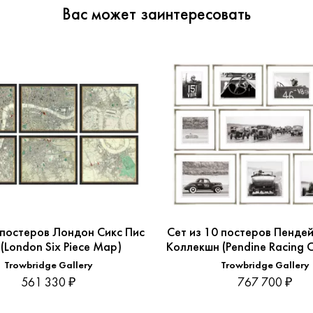
Вас может заинтересовать
 постеров Лондон Сикс Пис
Сет из 10 постеров Пендей
(London Six Piece Map)
Коллекшн (Pendine Racing C
Trowbridge Gallery
Trowbridge Gallery
561 330 ₽
767 700 ₽