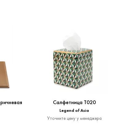
оричневая
Салфетница T020
Лото
Legend of Asia
Уточните цену у менеджера