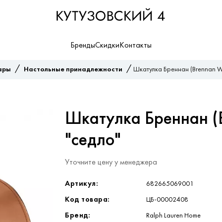
Бренды
Скидки
Контакты
/
/
ары
Настольные принадлежности
Шкатулка Бреннан (Brennan Wri
Шкатулка Бреннан (B
"седло"
Уточните цену у менеджера
Артикул:
682665069001
Код товара:
ЦБ-00002408
Бренд:
Ralph Lauren Home