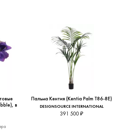
товые
Пальма Кентия (Kentia Palm T86-8E)
Цвет
bble), в
Ph
DESIGNSOURCE INTERNATIONAL
с
391 500 ₽
ера